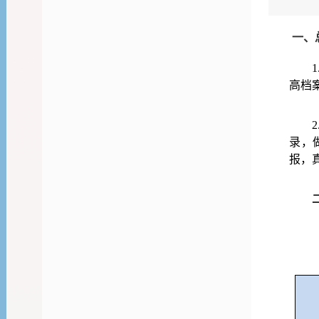
一、
高档
录，
报，