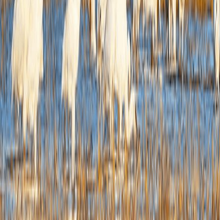
到档
馆藏
提升
众工
化工
公开
门的
育培