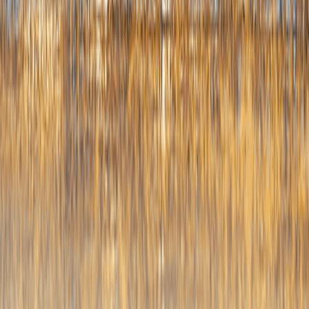
相关
员政
持“
一是
开同
识，