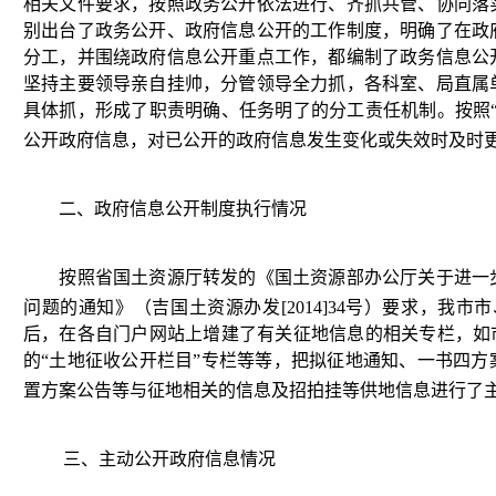
相关文件要求，
按照政务公开依法进行、齐抓共管、协同落
别出台了政务公开、政府信息公开的工作制度，
明确了在政
分工，并围绕政府信息公开重点工作，都编制了政务信息公
坚持主要领导亲自挂帅，分管领导全力抓，各科室、局直属
具体抓，形成了职责明确、任务明了的分工责任机制。
按照
公开政府信息，对已公开的政府信息发生变化或失效时及时
二、政府信息公开制度执行情况
按照省国土资源厅转发的《国土资源部办公厅关于进一
问题的通知》（吉国土资源办发
[2014]34
号）要求，我市市
后，在各自门户网站上增建了有关征地信息的相关专栏，如市
的“
土地征收公开栏目”专栏等等，把
拟征地通知、一书四方
置方案公告等与征地相关的信息及招拍挂等供地信息进行了
三、主动公开政府信息情况