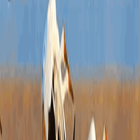
三是
程。
难免
四、
一是
方面
献策
二是
设，
多方