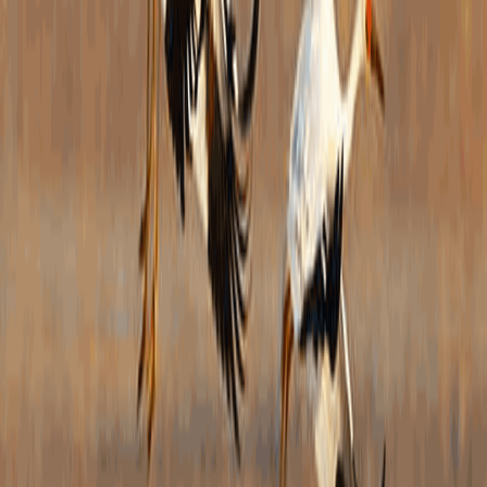
三是
报送
极性
四是
系，