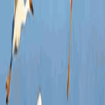
为了
张洪
府信
更深
干部
一是
办理
二是
政务
够强