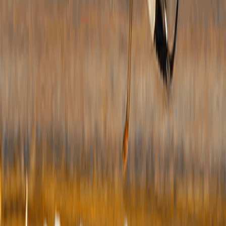
提出
理，
能、
开事
时限
案。
能进
平。
20
着力