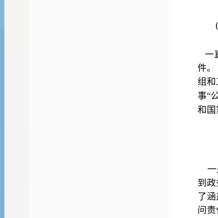
一
件。
组和
事
“
和国
一
到政
了涵
问责