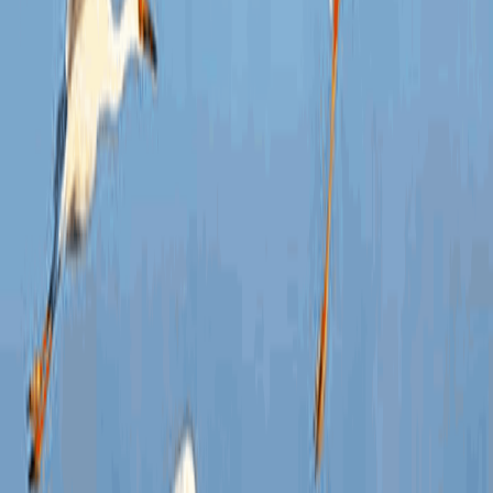
及时
围，
布。
我局
章规
通
方便
了教
决策
与事