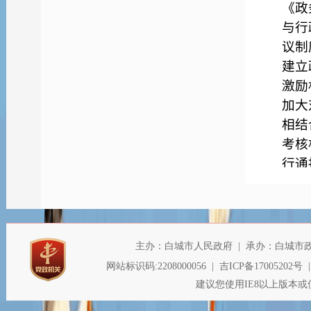
《政
与行
议制
建立
激励
加大
相结
考核
行通
（
一
息进
南》
请公