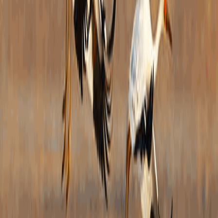
度、
部机
保密
议制
定公
面。
局政
站建