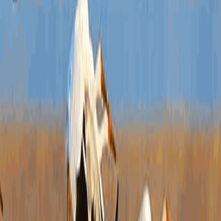
了人
制。
前移
执政
息公
监督
进服
发展
教育
我
度有
息更
下一