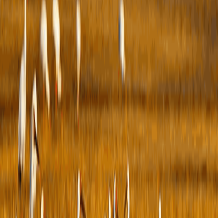
三、
本年
度办
理结
果