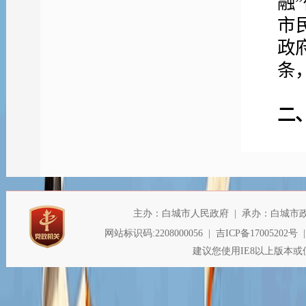
融
市
政
条
二
规章
行政