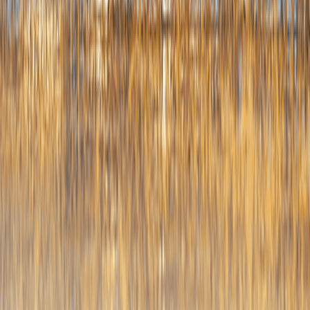
五
和
着
府
训
要
工
工