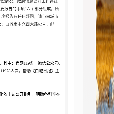
诉讼情况、政府信息公开工作存在
需要报告的事项”六个部分组成。所
年度报告有任何疑问，请与白城市
址：白城市中兴西大路
62
号；邮
，其中：官网
119
条，微信公众号
6
务
11978
人次。借助《白城日报》主
化依申请公开指引，明确各科室在