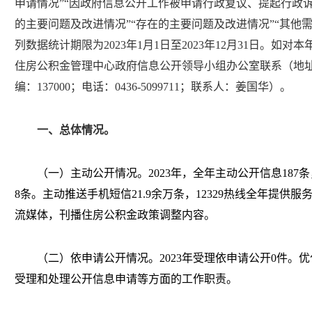
申请情况”“因政府信息公开工作被申请行政复议、提起行政
的主要问题及改进情况”“存在的主要问题及改进情况”“其他
列数据统计期限为
2023
年
1
月
1
日至
2023
年
12
月
31
日。如对本
住房公积金管理中心政府信息公开领导小组办公室联系（地
编：
137000
；电话：
0436-5099711
；联系人：姜国华）。
一、总体情况。
（一）主动公开情况。
2023
年，全年主动公开信息
187
条
8
条。主动推送手机短信
21.9
余万条，
12329
热线全年提供服
流媒体，刊播住房公积金政策调整内容。
（二）依申请公开情况。
2023
年受理依申请公开
0
件。优
受理和处理公开信息申请等方面的工作职责。