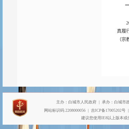
2
真履
（宗
开
长
了
政
开