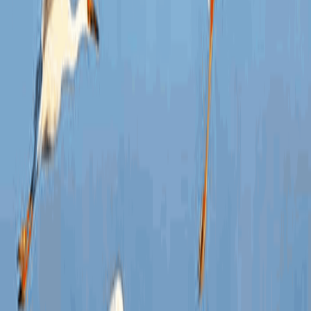
信
开
进
权
渠
组办
制度
权威