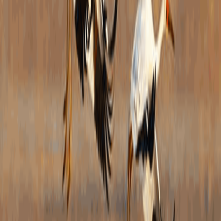
规
行
其