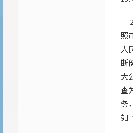
照
人
断
大
查
务
如