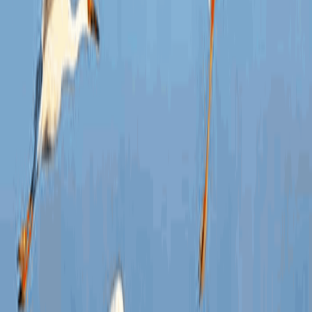
机关
务。
的身
申请
人获
关将