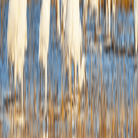
结
维
0
五、
主要
善。
改进