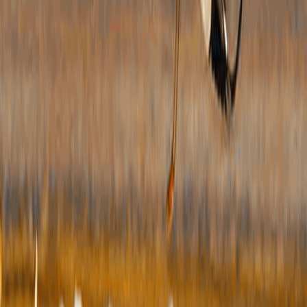
三
本
度
理
果