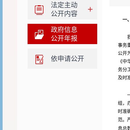
法定主动
公开内容
一
政府信息
公开年报
我局
事务
公开
依申请公开
《中
务分
及时
一是
组，
时准
范。
息总数