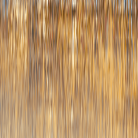
作同
具体
规范
息公
六、
无