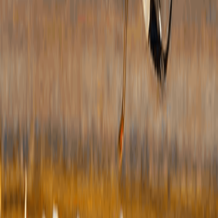
请
统
理
日
该