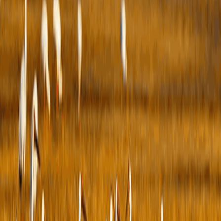
信
间
规
信
知