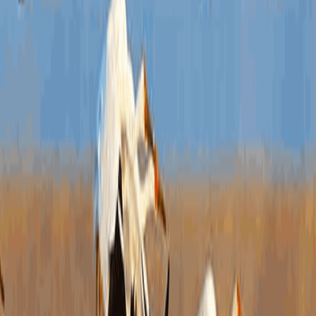
对
题
的
信
申
请