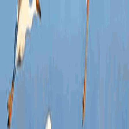
（
认
表
机