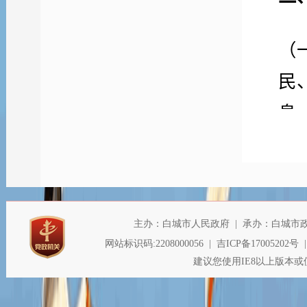
（
民
息
（
室
公