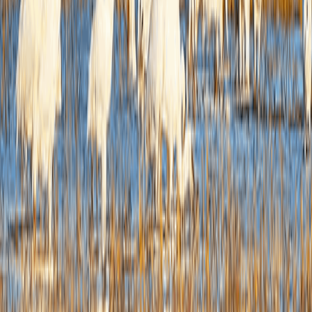
但
围
理
理
的
公
号
据