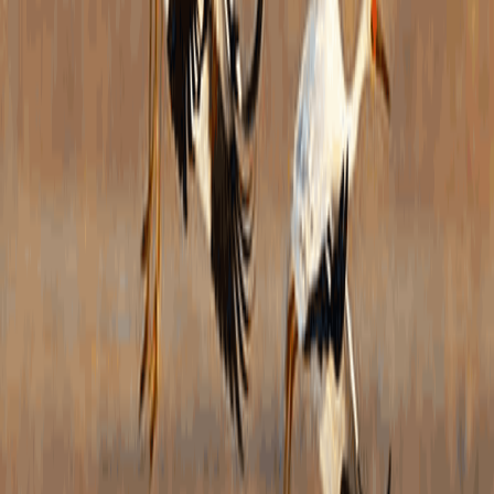
（
织
请
退
本
途