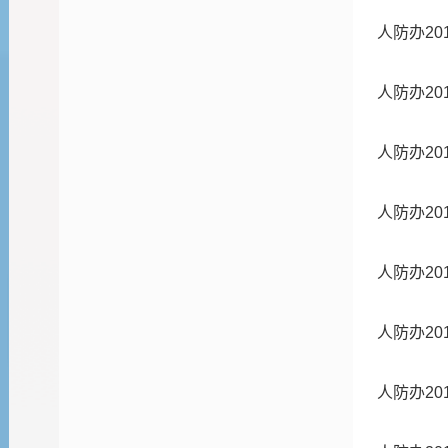
人防办2
人防办2
人防办2
人防办2
人防办2
人防办2
人防办2