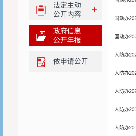
国动办2
法定主动
公开内容
国动办2
政府信息
国动办2
公开年报
人防办2
依申请公开
人防办2
人防办2
人防办2
人防办2